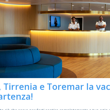
Tirrenia e Toremar la vac
artenza!