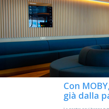
Con MOBY, 
già dalla p