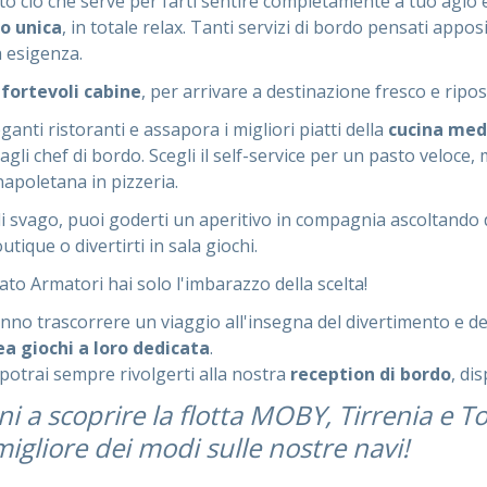
o ciò che serve per farti sentire completamente a tuo agio e
o unica
, in totale relax. Tanti servizi di bordo pensati appo
a esigenza.
fortevoli cabine
, per arrivare a destinazione fresco e ripos
anti ristoranti e assapora i migliori piatti della
cucina med
gli chef di bordo. Scegli il self-service per un pasto veloce,
napoletana in pizzeria.
 di svago, puoi goderti un aperitivo in compagnia ascoltando
ique o divertirti in sala giochi.
ato Armatori hai solo l'imbarazzo della scelta!
ranno trascorrere un viaggio all'insegna del divertimento e dell
ea giochi a loro dedicata
.
 potrai sempre rivolgerti alla nostra
reception di bordo
, di
ni a scoprire la flotta MOBY, Tirrenia e To
igliore dei modi sulle nostre navi!