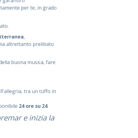
 garantirti
sitamente per te, in grado
ato.
iterranea
,
 ma altrettanto prelibato
 della buona musica, fare
'allegria, tra un tuffo in
sponibile
24 ore su 24
.
remar e inizia la