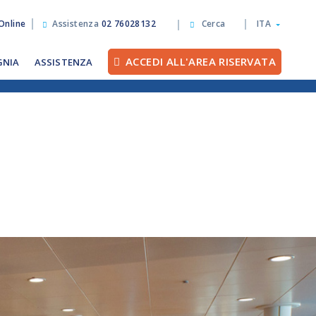
Online
Assistenza
02 76028132
Cerca
ITA
ACCEDI ALL'AREA RISERVATA
GNIA
ASSISTENZA