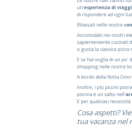
Le nostre navi hanno tutt
un'
esperienza di viaggi
di rispondere ad ogni tu
Rilassati nelle nostre
con
Accomodati nei nostri eleg
sapientemente cucinati da
o gusta la classica pizza 
E se hai voglia di un po'
shopping nelle nostre bout
A bordo della flotta Onor
Inoltre, i più piccini pot
piscina e un salto nell'
ar
E per qualsiasi necessità
Cosa aspetti? Vie
tua vacanza nel m