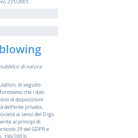
ivo 231/2001.
eblowing
pubblico di natura
lation, di seguito
nformiamo che i dati
ioni di disposizioni
 dell’ente privato,
ocietà ai sensi del D.lgs.
nte ai principi di
articolo 29 del GDPR e
s. 196/2003).