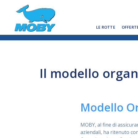
LE ROTTE
OFFERT
Il modello organ
Modello Or
MOBY, al fine di assicurar
aziendali, ha ritenuto co