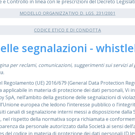
e Controllo in linea con le prescrizioni del Decreto Legislat
MODELLO ORGANIZZATIVO D. LGS. 231/2001
CODICE ETICO E DI CONDOTTA
elle segnalazioni - whistl
ina per reclami, comunicazioni, suggerimenti sui servizi al 
a.
 del Regolamento (UE) 2016/679 (General Data Protection Regu
 applicabile in materia di protezione dei dati personali, Vi i
y SpA, nell’ambito della gestione delle segnalazioni di violaz
l’Unione europea che ledono l’interesse pubblico o l’integrità
iti canali di segnalazione interni messi a disposizione dalla S
, nel rispetto della normativa sopra richiamata e conformeme
asparenza da personale autorizzato dalla Società ai sensi dell’
es del codice in materia di protezione dei dati personali (D.lg