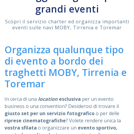
grandi eventi
ASSISTENZA
Scopri il servizio charter ed organizza importanti
eventi sulle navi MOBY, Tirrenia e Toremar
Assistenza
Online
Organizza qualunque tipo
Assistenza
02 76028132
di evento a bordo dei
traghetti MOBY, Tirrenia e
Toremar
In cerca di una
location
esclusiva
per un evento
business o una convention? Desiderosi di trovare il
giusto set per un servizio fotografico
o per delle
riprese cinematografiche
? Volete rendere unica la
vostra sfilata
o organizzare un
evento sportivo,