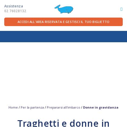
Assistenza
02 76028132
ACCEDI ALL'AREA RISERVATA E GESTISCI IL TUO BIGLIETTO
ITA
FRA
DEU
ENG
LE ROTTE
OFFERTE TRAGHETTI
PER LA PARTENZA
SERVIZI A BORDO
Home
/
Per la partenza
/
Prepararsi all'imbarco
/
Donne in gravidanza
Traghetti e donne in
LA COMPAGNIA