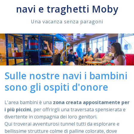
navi e traghetti Moby
ASSISTENZA
Una vacanza senza paragoni
Assistenza
Online
Assistenza
02 76028132
Sulle nostre navi i bambini
sono gli ospiti d'onore
L'area bambini è una
zona creata appositamente per
i più piccini
, per offrirgli una traversata spensierata e
divertente in compagnia dei loro genitori.
Qui troverai avventurosi tunnel tutti da esplorare e
bellissime strutture colme di palline colorate, dove