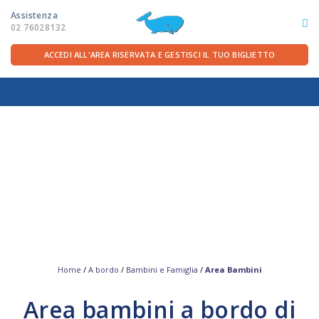
Assistenza
02 76028132
ACCEDI ALL'AREA RISERVATA E GESTISCI IL TUO BIGLIETTO
ITA
FRA
DEU
ENG
LE ROTTE
OFFERTE TRAGHETTI
PER LA PARTENZA
SERVIZI A BORDO
Home
/
A bordo
/
Bambini e Famiglia
/
Area Bambini
Area bambini a bordo di
LA COMPAGNIA