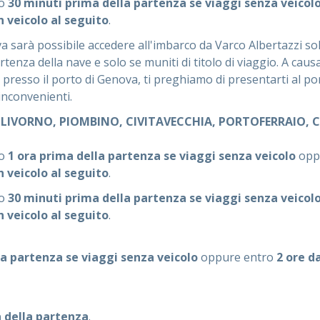
no
30 minuti prima della partenza se viaggi senza veicol
n veicolo al seguito
.
 sarà possibile accedere all'imbarco da Varco Albertazzi sol
artenza della nave e solo se muniti di titolo di viaggio. A ca
 presso il porto di Genova, ti preghiamo di presentarti al po
 inconvenienti.
 LIVORNO, PIOMBINO, CIVITAVECCHIA, PORTOFERRAIO, C
no
1 ora prima della partenza se viaggi senza veicolo
opp
n veicolo al seguito
.
no
30 minuti prima della partenza se viaggi senza veicol
n veicolo al seguito
.
la partenza se viaggi senza veicolo
oppure entro
2 ore d
 della partenza
.