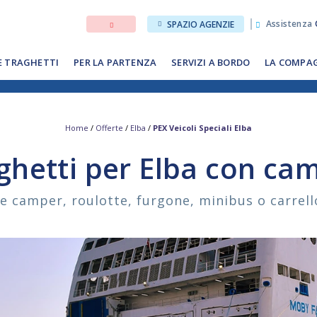
Assistenza
SPAZIO AGENZIE
E TRAGHETTI
PER LA PARTENZA
SERVIZI A BORDO
LA COMPA
Home
/
Offerte
/
Elba
/
PEX Veicoli Speciali Elba
ghetti per Elba con ca
fe camper, roulotte, furgone, minibus o carrell