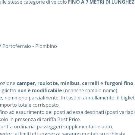
alle stesse categorie di veicolo
FINO A 7 METRI DI LUNGHE
/ Portoferraio - Piombino
mozione
camper
,
roulotte
,
minibus
,
carrelli
e
furgoni fino
biglietto
non è modificabile
(neanche cambio nome).
e
, nemmeno parzialmente. In caso di annullamento, il biglie
importo totale corrisposto.
fino ad esaurimento dei posti ad essa destinati (posti variabili
solo in presenza di tariffa Best Price.
tariffa ordinaria: passeggeri supplementari e auto.
periori ai limiti di lunghezza saranno quotati su richiesta.