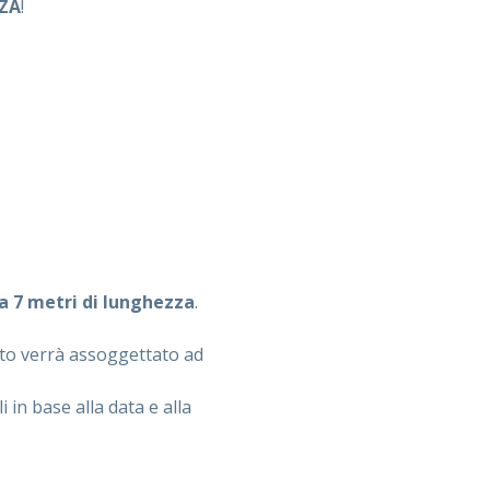
ZZA
!
 a 7 metri di lunghezza
.
tto verrà assoggettato ad
 in base alla data e alla