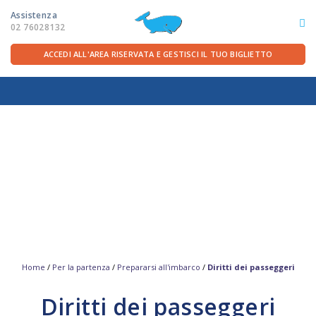
Assistenza
02 76028132
ACCEDI ALL'AREA RISERVATA E GESTISCI IL TUO BIGLIETTO
ITA
FRA
DEU
ENG
LE ROTTE
OFFERTE TRAGHETTI
PER LA PARTENZA
SERVIZI A BORDO
Home
/
Per la partenza
/
Prepararsi all'imbarco
/
Diritti dei passeggeri
Diritti dei passeggeri
LA COMPAGNIA